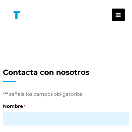
Ir
al
contenido
Contacto
Contacta con nosotros
"
" señala los campos obligatorios
*
Nombre
*
Nombre
Apellidos
Ciudad