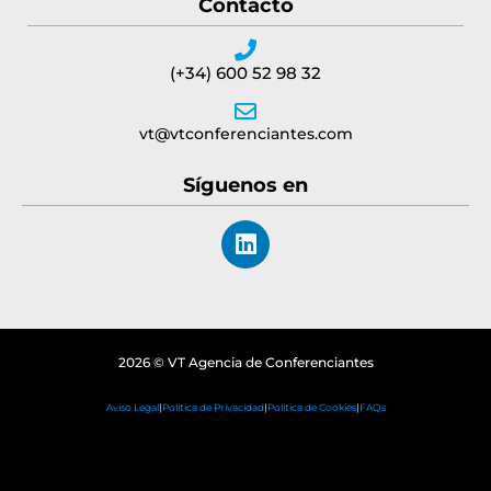
Contacto
(+34) 600 52 98 32
vt@vtconferenciantes.com
Síguenos en
L
i
n
k
e
d
2026 © VT Agencia de Conferenciantes
i
n
Aviso Legal
|
Política de Privacidad
|
Política de Cookies
|
FAQs