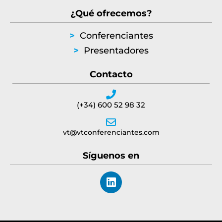
¿Qué ofrecemos?
>
Conferenciantes
>
Presentadores
Contacto
(+34) 600 52 98 32
vt@vtconferenciantes.com
Síguenos en
L
i
n
k