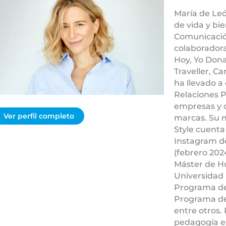
María de Leó
de vida y bi
Comunicación
colaborador
Hoy, Yo Dona
Traveller, C
ha llevado a
Relaciones P
empresas y
Ver perfil completo
marcas. Su 
Style cuent
Instagram de
(febrero 202
Máster de H
Universidad 
Programa de 
Programa de
entre otros.
pedagogía en