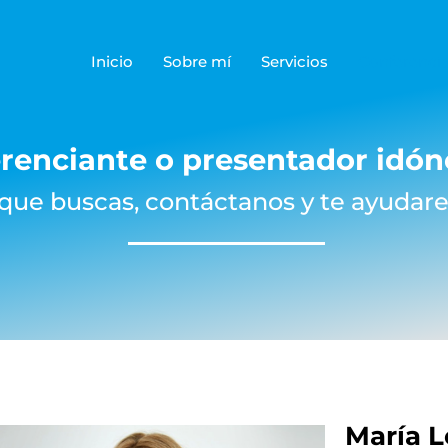
Inicio
Sobre mí
Servicios
Conferenci
renciante o presentador idón
 que buscas, contáctanos y te ayudar
María 