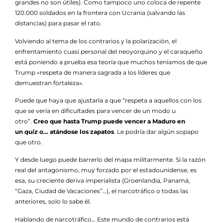
grandes no son útiles). Como tampoco uno coloca de repente
120.000 soldados en la frontera con Ucrania (salvando las
distancias) para pasar el rato.
Volviendo al tema de los contrarios y la polarización, el
enfrentamiento cuasi personal del neoyorquino y el caraqueño
está poniendo a prueba esa teoría que muchos teníamos de que
Trump «respeta de manera sagrada a los líderes que
demuestran fortaleza».
Puede que haya que ajustarla a que “respeta a aquellos con los
que se vería en dificultades para vencer de un modo u
otro”.
Creo que hasta Trump puede vencer a Maduro en
un
quiz
o… atándose los zapatos
. Le podría dar algún sopapo
que otro.
Y desde luego puede barrerlo del mapa militarmente. Si la razón
real del antagonismo, muy forzado por el estadounidense, es
esa, su creciente deriva imperialista (Groenlandia, Panamá,
“Gaza, Ciudad de Vacaciones”…), el narcotráfico o todas las
anteriores, solo lo sabe él.
Hablando de narcotráfico… Este mundo de contrarios está