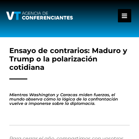
Ir
al
contenido
Ensayo de contrarios: Maduro y
Trump o la polarización
cotidiana
Mientras Washington y Caracas miden fuerzas, el
mundo observa cómo la lógica de la confrontación
vuelve a imponerse sobre la diplomacia.
Para cerrar el año, compartimos con vosotros