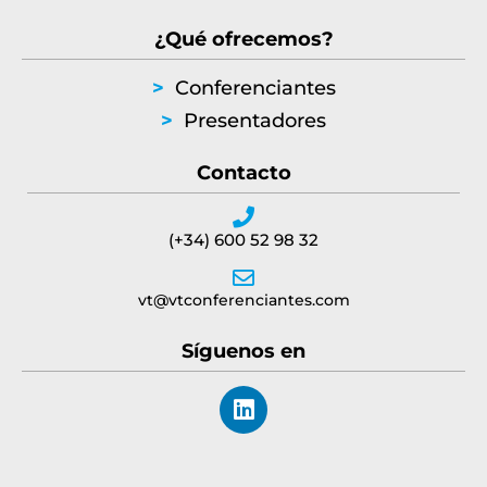
¿Qué ofrecemos?
>
Conferenciantes
>
Presentadores
Contacto
(+34) 600 52 98 32
vt@vtconferenciantes.com
Síguenos en
L
i
n
k