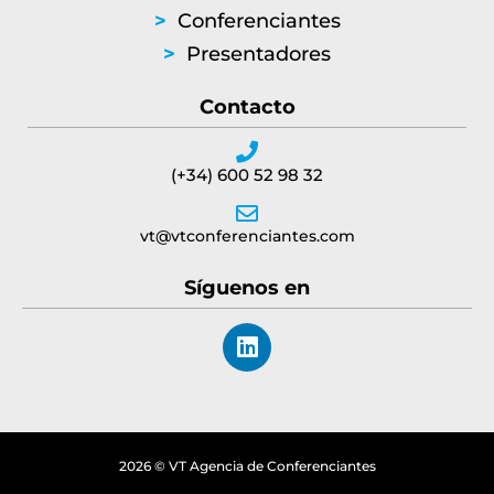
>
Conferenciantes
>
Presentadores
Contacto
(+34) 600 52 98 32
vt@vtconferenciantes.com
Síguenos en
L
i
n
k
e
d
2026 © VT Agencia de Conferenciantes