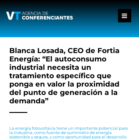
Ir
al
contenido
Blanca Losada, CEO de Fortia
Energía: “El autoconsumo
industrial necesita un
tratamiento específico que
ponga en valor la proximidad
del punto de generación a la
demanda”
La energía fotovoltaica tiene un importante potencial para
la industria, como fuente de suministro de energía
sostenible y segura, y como oportunidad para el desarrollo