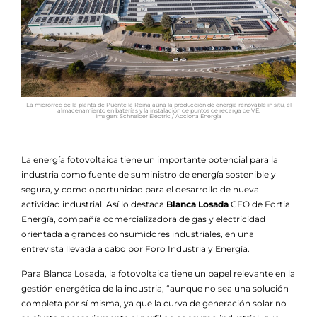
La microrred de la planta de Puente la Reina aúna la producción de energía renovable in situ, el
almacenamiento en baterías y la instalación de puntos de recarga de VE.
Imagen: Schneider Electric / Acciona Energía
La energía fotovoltaica tiene un importante potencial para la
industria como fuente de suministro de energía sostenible y
segura, y como oportunidad para el desarrollo de nueva
actividad industrial. Así lo destaca
Blanca Losada
CEO de Fortia
Energía, compañía comercializadora de gas y electricidad
orientada a grandes consumidores industriales, en una
entrevista llevada a cabo por Foro Industria y Energía.
Para Blanca Losada, la fotovoltaica tiene un papel relevante en la
gestión energética de la industria, “aunque no sea una solución
completa por sí misma, ya que la curva de generación solar no