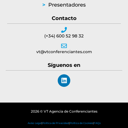
>
Presentadores
Contacto
(+34) 600 52 98 32
vt@vtconferenciantes.com
Síguenos en
L
i
n
k
e
d
2026 © VT Agencia de Conferenciantes
i
n
Aviso Legal
|
Política de Privacidad
|
Política de Cookies
|
FAQs