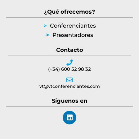
¿Qué ofrecemos?
>
Conferenciantes
>
Presentadores
Contacto
(+34) 600 52 98 32
vt@vtconferenciantes.com
Síguenos en
L
i
n
k